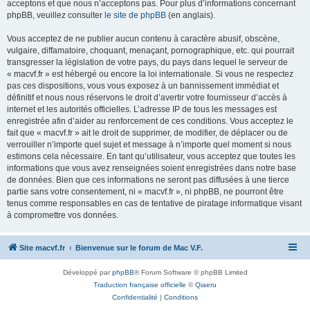
acceptons et que nous n’acceptons pas. Pour plus d’informations concernant
phpBB, veuillez consulter
le site de phpBB
(en anglais).
Vous acceptez de ne publier aucun contenu à caractère abusif, obscène,
vulgaire, diffamatoire, choquant, menaçant, pornographique, etc. qui pourrait
transgresser la législation de votre pays, du pays dans lequel le serveur de
« macvf.fr » est hébergé ou encore la loi internationale. Si vous ne respectez
pas ces dispositions, vous vous exposez à un bannissement immédiat et
définitif et nous nous réservons le droit d’avertir votre fournisseur d’accès à
internet et les autorités officielles. L’adresse IP de tous les messages est
enregistrée afin d’aider au renforcement de ces conditions. Vous acceptez le
fait que « macvf.fr » ait le droit de supprimer, de modifier, de déplacer ou de
verrouiller n’importe quel sujet et message à n’importe quel moment si nous
estimons cela nécessaire. En tant qu’utilisateur, vous acceptez que toutes les
informations que vous avez renseignées soient enregistrées dans notre base
de données. Bien que ces informations ne seront pas diffusées à une tierce
partie sans votre consentement, ni « macvf.fr », ni phpBB, ne pourront être
tenus comme responsables en cas de tentative de piratage informatique visant
à compromettre vos données.
Site macvf.fr
Bienvenue sur le forum de Mac V.F.
Développé par
phpBB
® Forum Software © phpBB Limited
Traduction française officielle
©
Qiaeru
Confidentialité
|
Conditions