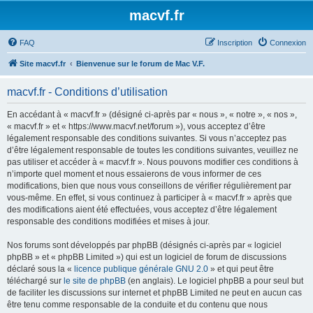
macvf.fr
FAQ
Inscription
Connexion
Site macvf.fr
Bienvenue sur le forum de Mac V.F.
macvf.fr - Conditions d’utilisation
En accédant à « macvf.fr » (désigné ci-après par « nous », « notre », « nos »,
« macvf.fr » et « https://www.macvf.net/forum »), vous acceptez d’être
légalement responsable des conditions suivantes. Si vous n’acceptez pas
d’être légalement responsable de toutes les conditions suivantes, veuillez ne
pas utiliser et accéder à « macvf.fr ». Nous pouvons modifier ces conditions à
n’importe quel moment et nous essaierons de vous informer de ces
modifications, bien que nous vous conseillons de vérifier régulièrement par
vous-même. En effet, si vous continuez à participer à « macvf.fr » après que
des modifications aient été effectuées, vous acceptez d’être légalement
responsable des conditions modifiées et mises à jour.
Nos forums sont développés par phpBB (désignés ci-après par « logiciel
phpBB » et « phpBB Limited ») qui est un logiciel de forum de discussions
déclaré sous la «
licence publique générale GNU 2.0
» et qui peut être
téléchargé sur
le site de phpBB
(en anglais). Le logiciel phpBB a pour seul but
de faciliter les discussions sur internet et phpBB Limited ne peut en aucun cas
être tenu comme responsable de la conduite et du contenu que nous