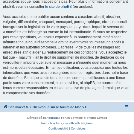
acceptons et que nous n’acceptons pas. Pour plus d’informations concernant
phpBB, veuillez consulter
le site de phpBB
(en anglais).
Vous acceptez de ne publier aucun contenu à caractère abusif, obscène,
vulgaire, diffamatoire, choquant, menaçant, pornographique, etc. qui pourrait
transgresser la législation de votre pays, du pays dans lequel le serveur de
« macvf.fr » est hébergé ou encore la loi internationale. Si vous ne respectez
pas ces dispositions, vous vous exposez à un bannissement immédiat et
définitif et nous nous réservons le droit d’avertir votre fournisseur d’accès à
internet et les autorités officielles. L’adresse IP de tous les messages est
enregistrée afin d’aider au renforcement de ces conditions. Vous acceptez le
fait que « macvf.fr » ait le droit de supprimer, de modifier, de déplacer ou de
verrouiller n’importe quel sujet et message à n’importe quel moment si nous
estimons cela nécessaire. En tant qu’utilisateur, vous acceptez que toutes les
informations que vous avez renseignées soient enregistrées dans notre base
de données. Bien que ces informations ne seront pas diffusées à une tierce
partie sans votre consentement, ni « macvf.fr », ni phpBB, ne pourront être
tenus comme responsables en cas de tentative de piratage informatique visant
à compromettre vos données.
Site macvf.fr
Bienvenue sur le forum de Mac V.F.
Développé par
phpBB
® Forum Software © phpBB Limited
Traduction française officielle
©
Qiaeru
Confidentialité
|
Conditions