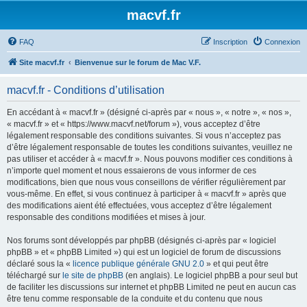
macvf.fr
FAQ
Inscription
Connexion
Site macvf.fr
Bienvenue sur le forum de Mac V.F.
macvf.fr - Conditions d’utilisation
En accédant à « macvf.fr » (désigné ci-après par « nous », « notre », « nos »,
« macvf.fr » et « https://www.macvf.net/forum »), vous acceptez d’être
légalement responsable des conditions suivantes. Si vous n’acceptez pas
d’être légalement responsable de toutes les conditions suivantes, veuillez ne
pas utiliser et accéder à « macvf.fr ». Nous pouvons modifier ces conditions à
n’importe quel moment et nous essaierons de vous informer de ces
modifications, bien que nous vous conseillons de vérifier régulièrement par
vous-même. En effet, si vous continuez à participer à « macvf.fr » après que
des modifications aient été effectuées, vous acceptez d’être légalement
responsable des conditions modifiées et mises à jour.
Nos forums sont développés par phpBB (désignés ci-après par « logiciel
phpBB » et « phpBB Limited ») qui est un logiciel de forum de discussions
déclaré sous la «
licence publique générale GNU 2.0
» et qui peut être
téléchargé sur
le site de phpBB
(en anglais). Le logiciel phpBB a pour seul but
de faciliter les discussions sur internet et phpBB Limited ne peut en aucun cas
être tenu comme responsable de la conduite et du contenu que nous