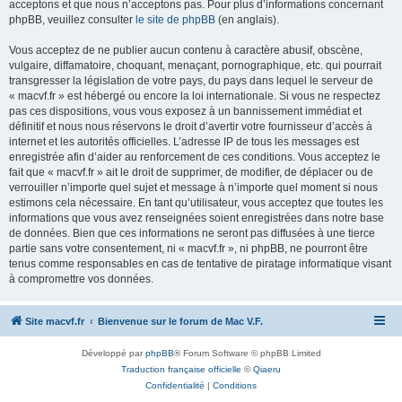
acceptons et que nous n’acceptons pas. Pour plus d’informations concernant
phpBB, veuillez consulter
le site de phpBB
(en anglais).
Vous acceptez de ne publier aucun contenu à caractère abusif, obscène,
vulgaire, diffamatoire, choquant, menaçant, pornographique, etc. qui pourrait
transgresser la législation de votre pays, du pays dans lequel le serveur de
« macvf.fr » est hébergé ou encore la loi internationale. Si vous ne respectez
pas ces dispositions, vous vous exposez à un bannissement immédiat et
définitif et nous nous réservons le droit d’avertir votre fournisseur d’accès à
internet et les autorités officielles. L’adresse IP de tous les messages est
enregistrée afin d’aider au renforcement de ces conditions. Vous acceptez le
fait que « macvf.fr » ait le droit de supprimer, de modifier, de déplacer ou de
verrouiller n’importe quel sujet et message à n’importe quel moment si nous
estimons cela nécessaire. En tant qu’utilisateur, vous acceptez que toutes les
informations que vous avez renseignées soient enregistrées dans notre base
de données. Bien que ces informations ne seront pas diffusées à une tierce
partie sans votre consentement, ni « macvf.fr », ni phpBB, ne pourront être
tenus comme responsables en cas de tentative de piratage informatique visant
à compromettre vos données.
Site macvf.fr
Bienvenue sur le forum de Mac V.F.
Développé par
phpBB
® Forum Software © phpBB Limited
Traduction française officielle
©
Qiaeru
Confidentialité
|
Conditions