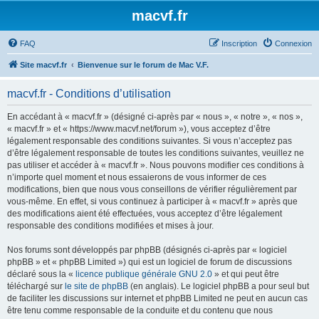
macvf.fr
FAQ
Inscription
Connexion
Site macvf.fr
Bienvenue sur le forum de Mac V.F.
macvf.fr - Conditions d’utilisation
En accédant à « macvf.fr » (désigné ci-après par « nous », « notre », « nos »,
« macvf.fr » et « https://www.macvf.net/forum »), vous acceptez d’être
légalement responsable des conditions suivantes. Si vous n’acceptez pas
d’être légalement responsable de toutes les conditions suivantes, veuillez ne
pas utiliser et accéder à « macvf.fr ». Nous pouvons modifier ces conditions à
n’importe quel moment et nous essaierons de vous informer de ces
modifications, bien que nous vous conseillons de vérifier régulièrement par
vous-même. En effet, si vous continuez à participer à « macvf.fr » après que
des modifications aient été effectuées, vous acceptez d’être légalement
responsable des conditions modifiées et mises à jour.
Nos forums sont développés par phpBB (désignés ci-après par « logiciel
phpBB » et « phpBB Limited ») qui est un logiciel de forum de discussions
déclaré sous la «
licence publique générale GNU 2.0
» et qui peut être
téléchargé sur
le site de phpBB
(en anglais). Le logiciel phpBB a pour seul but
de faciliter les discussions sur internet et phpBB Limited ne peut en aucun cas
être tenu comme responsable de la conduite et du contenu que nous