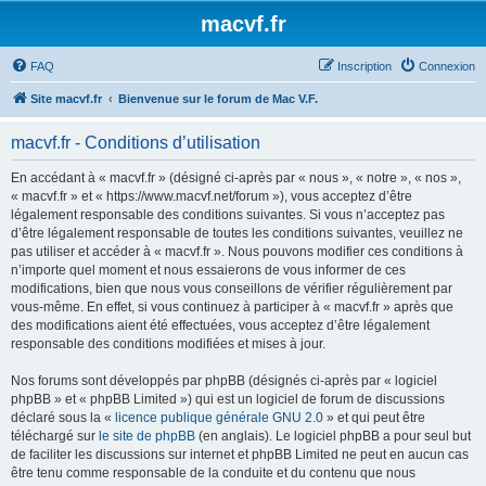
macvf.fr
FAQ
Inscription
Connexion
Site macvf.fr
Bienvenue sur le forum de Mac V.F.
macvf.fr - Conditions d’utilisation
En accédant à « macvf.fr » (désigné ci-après par « nous », « notre », « nos »,
« macvf.fr » et « https://www.macvf.net/forum »), vous acceptez d’être
légalement responsable des conditions suivantes. Si vous n’acceptez pas
d’être légalement responsable de toutes les conditions suivantes, veuillez ne
pas utiliser et accéder à « macvf.fr ». Nous pouvons modifier ces conditions à
n’importe quel moment et nous essaierons de vous informer de ces
modifications, bien que nous vous conseillons de vérifier régulièrement par
vous-même. En effet, si vous continuez à participer à « macvf.fr » après que
des modifications aient été effectuées, vous acceptez d’être légalement
responsable des conditions modifiées et mises à jour.
Nos forums sont développés par phpBB (désignés ci-après par « logiciel
phpBB » et « phpBB Limited ») qui est un logiciel de forum de discussions
déclaré sous la «
licence publique générale GNU 2.0
» et qui peut être
téléchargé sur
le site de phpBB
(en anglais). Le logiciel phpBB a pour seul but
de faciliter les discussions sur internet et phpBB Limited ne peut en aucun cas
être tenu comme responsable de la conduite et du contenu que nous