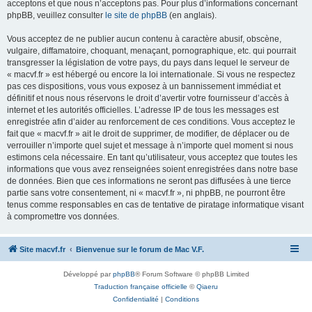
acceptons et que nous n’acceptons pas. Pour plus d’informations concernant
phpBB, veuillez consulter
le site de phpBB
(en anglais).
Vous acceptez de ne publier aucun contenu à caractère abusif, obscène,
vulgaire, diffamatoire, choquant, menaçant, pornographique, etc. qui pourrait
transgresser la législation de votre pays, du pays dans lequel le serveur de
« macvf.fr » est hébergé ou encore la loi internationale. Si vous ne respectez
pas ces dispositions, vous vous exposez à un bannissement immédiat et
définitif et nous nous réservons le droit d’avertir votre fournisseur d’accès à
internet et les autorités officielles. L’adresse IP de tous les messages est
enregistrée afin d’aider au renforcement de ces conditions. Vous acceptez le
fait que « macvf.fr » ait le droit de supprimer, de modifier, de déplacer ou de
verrouiller n’importe quel sujet et message à n’importe quel moment si nous
estimons cela nécessaire. En tant qu’utilisateur, vous acceptez que toutes les
informations que vous avez renseignées soient enregistrées dans notre base
de données. Bien que ces informations ne seront pas diffusées à une tierce
partie sans votre consentement, ni « macvf.fr », ni phpBB, ne pourront être
tenus comme responsables en cas de tentative de piratage informatique visant
à compromettre vos données.
Site macvf.fr
Bienvenue sur le forum de Mac V.F.
Développé par
phpBB
® Forum Software © phpBB Limited
Traduction française officielle
©
Qiaeru
Confidentialité
|
Conditions