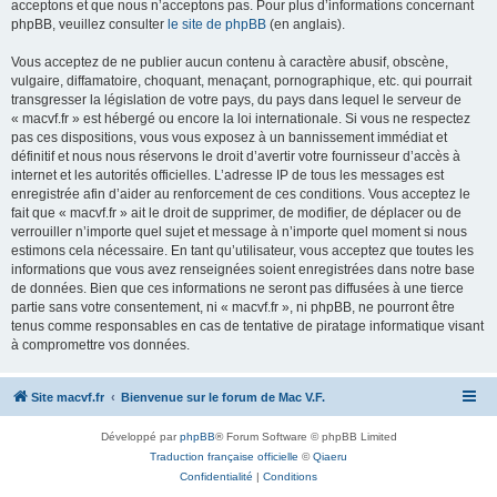
acceptons et que nous n’acceptons pas. Pour plus d’informations concernant
phpBB, veuillez consulter
le site de phpBB
(en anglais).
Vous acceptez de ne publier aucun contenu à caractère abusif, obscène,
vulgaire, diffamatoire, choquant, menaçant, pornographique, etc. qui pourrait
transgresser la législation de votre pays, du pays dans lequel le serveur de
« macvf.fr » est hébergé ou encore la loi internationale. Si vous ne respectez
pas ces dispositions, vous vous exposez à un bannissement immédiat et
définitif et nous nous réservons le droit d’avertir votre fournisseur d’accès à
internet et les autorités officielles. L’adresse IP de tous les messages est
enregistrée afin d’aider au renforcement de ces conditions. Vous acceptez le
fait que « macvf.fr » ait le droit de supprimer, de modifier, de déplacer ou de
verrouiller n’importe quel sujet et message à n’importe quel moment si nous
estimons cela nécessaire. En tant qu’utilisateur, vous acceptez que toutes les
informations que vous avez renseignées soient enregistrées dans notre base
de données. Bien que ces informations ne seront pas diffusées à une tierce
partie sans votre consentement, ni « macvf.fr », ni phpBB, ne pourront être
tenus comme responsables en cas de tentative de piratage informatique visant
à compromettre vos données.
Site macvf.fr
Bienvenue sur le forum de Mac V.F.
Développé par
phpBB
® Forum Software © phpBB Limited
Traduction française officielle
©
Qiaeru
Confidentialité
|
Conditions