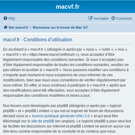
macvf.fr
FAQ
Inscription
Connexion
Site macvf.fr
Bienvenue sur le forum de Mac V.F.
macvf.fr - Conditions d’utilisation
En accédant à « macvf.fr » (désigné ci-après par « nous », « notre », « nos »,
« macvf.fr » et « https://www.macvf.net/forum »), vous acceptez d’être
légalement responsable des conditions suivantes. Si vous n’acceptez pas
d’être légalement responsable de toutes les conditions suivantes, veuillez ne
pas utiliser et accéder à « macvf.fr ». Nous pouvons modifier ces conditions à
n’importe quel moment et nous essaierons de vous informer de ces
modifications, bien que nous vous conseillons de vérifier régulièrement par
vous-même. En effet, si vous continuez à participer à « macvf.fr » après que
des modifications aient été effectuées, vous acceptez d’être légalement
responsable des conditions modifiées et mises à jour.
Nos forums sont développés par phpBB (désignés ci-après par « logiciel
phpBB » et « phpBB Limited ») qui est un logiciel de forum de discussions
déclaré sous la «
licence publique générale GNU 2.0
» et qui peut être
téléchargé sur
le site de phpBB
(en anglais). Le logiciel phpBB a pour seul but
de faciliter les discussions sur internet et phpBB Limited ne peut en aucun cas
être tenu comme responsable de la conduite et du contenu que nous