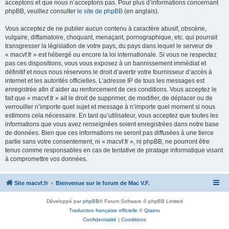
acceptons et que nous n’acceptons pas. Pour plus d’informations concernant
phpBB, veuillez consulter
le site de phpBB
(en anglais).
Vous acceptez de ne publier aucun contenu à caractère abusif, obscène,
vulgaire, diffamatoire, choquant, menaçant, pornographique, etc. qui pourrait
transgresser la législation de votre pays, du pays dans lequel le serveur de
« macvf.fr » est hébergé ou encore la loi internationale. Si vous ne respectez
pas ces dispositions, vous vous exposez à un bannissement immédiat et
définitif et nous nous réservons le droit d’avertir votre fournisseur d’accès à
internet et les autorités officielles. L’adresse IP de tous les messages est
enregistrée afin d’aider au renforcement de ces conditions. Vous acceptez le
fait que « macvf.fr » ait le droit de supprimer, de modifier, de déplacer ou de
verrouiller n’importe quel sujet et message à n’importe quel moment si nous
estimons cela nécessaire. En tant qu’utilisateur, vous acceptez que toutes les
informations que vous avez renseignées soient enregistrées dans notre base
de données. Bien que ces informations ne seront pas diffusées à une tierce
partie sans votre consentement, ni « macvf.fr », ni phpBB, ne pourront être
tenus comme responsables en cas de tentative de piratage informatique visant
à compromettre vos données.
Site macvf.fr
Bienvenue sur le forum de Mac V.F.
Développé par
phpBB
® Forum Software © phpBB Limited
Traduction française officielle
©
Qiaeru
Confidentialité
|
Conditions