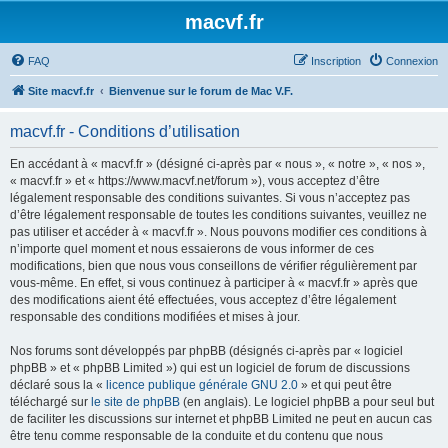
macvf.fr
FAQ
Inscription
Connexion
Site macvf.fr
Bienvenue sur le forum de Mac V.F.
macvf.fr - Conditions d’utilisation
En accédant à « macvf.fr » (désigné ci-après par « nous », « notre », « nos »,
« macvf.fr » et « https://www.macvf.net/forum »), vous acceptez d’être
légalement responsable des conditions suivantes. Si vous n’acceptez pas
d’être légalement responsable de toutes les conditions suivantes, veuillez ne
pas utiliser et accéder à « macvf.fr ». Nous pouvons modifier ces conditions à
n’importe quel moment et nous essaierons de vous informer de ces
modifications, bien que nous vous conseillons de vérifier régulièrement par
vous-même. En effet, si vous continuez à participer à « macvf.fr » après que
des modifications aient été effectuées, vous acceptez d’être légalement
responsable des conditions modifiées et mises à jour.
Nos forums sont développés par phpBB (désignés ci-après par « logiciel
phpBB » et « phpBB Limited ») qui est un logiciel de forum de discussions
déclaré sous la «
licence publique générale GNU 2.0
» et qui peut être
téléchargé sur
le site de phpBB
(en anglais). Le logiciel phpBB a pour seul but
de faciliter les discussions sur internet et phpBB Limited ne peut en aucun cas
être tenu comme responsable de la conduite et du contenu que nous